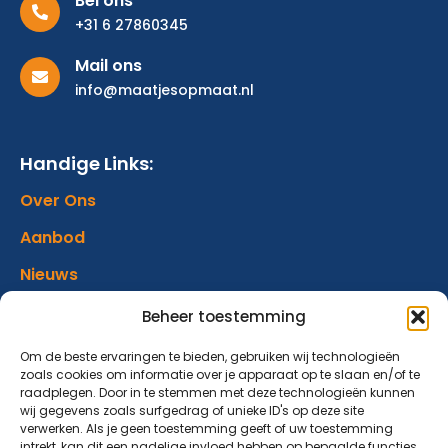
Bel ons
+31 6 27860345
Mail ons
info@maatjesopmaat.nl
Handige Links:
Over Ons
Aanbod
Nieuws
Verhalen
Beheer toestemming
Donatie
Om de beste ervaringen te bieden, gebruiken wij technologieën
zoals cookies om informatie over je apparaat op te slaan en/of te
Contact
raadplegen. Door in te stemmen met deze technologieën kunnen
wij gegevens zoals surfgedrag of unieke ID's op deze site
verwerken. Als je geen toestemming geeft of uw toestemming
intrekt, kan dit een nadelige invloed hebben op bepaalde functies