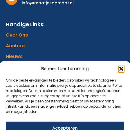
info@maatjesopmaat.nl
Handige Links:
Over Ons
Aanbod
Nieuws
Verhalen
Beheer toestemming
Donatie
Om de beste ervaringen te bieden, gebruiken wij technologieën
zoals cookies om informatie over je apparaat op te slaan en/of te
Contact
raadplegen. Door in te stemmen met deze technologieën kunnen
wij gegevens zoals surfgedrag of unieke ID's op deze site
verwerken. Als je geen toestemming geeft of uw toestemming
Abonneer op onze nieuwsbrief
intrekt, kan dit een nadelige invloed hebben op bepaalde functies
en mogelijkheden.
Blijf op de hoogte van ons aanbod en nieuwsberichten.
Accepteren