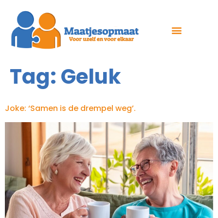
Tag:
Geluk
Joke: ‘Samen is de drempel weg’.