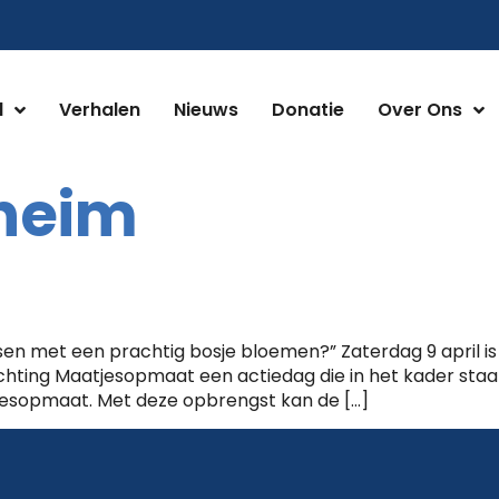
d
Verhalen
Nieuws
Donatie
Over Ons
heim
en met een prachtig bosje bloemen?” Zaterdag 9 april is
chting Maatjesopmaat een actiedag die in het kader staa
jesopmaat. Met deze opbrengst kan de […]