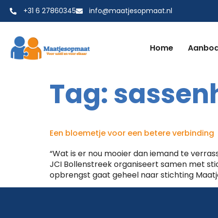
+31 6 27860345
info@maatjesopmaat.nl
Home
Aanbo
Tag:
sassen
Een bloemetje voor een betere verbinding
“Wat is er nou mooier dan iemand te verrass
JCI Bollenstreek organiseert samen met sti
opbrengst gaat geheel naar stichting Maat