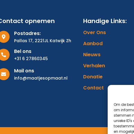
Contact opnemen
Handige Links:
Over Ons
Postadres:
Pallas 17, 2221JL Katwijk Zh
Aanbod
Bel ons
Nieuws
+31 6 27860345
Verhalen
Mail ons
Donatie
info@maatjesopmaat.nl
Contact
Om de best
om informat
stemmen me
unieke ID's
toestemmin
en mogelij