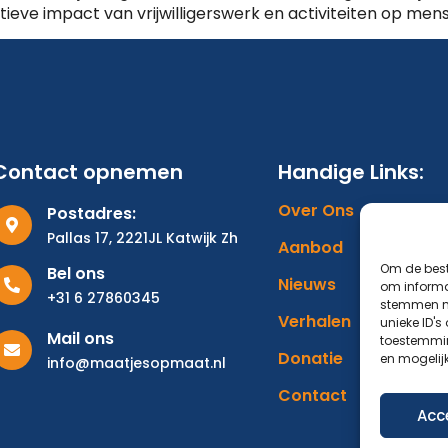
eve impact van vrijwilligerswerk en activiteiten op mense
Contact opnemen
Handige Links:
Over Ons
Postadres:
Pallas 17, 2221JL Katwijk Zh
Aanbod
Om de best
Bel ons
Nieuws
om informat
+31 6 27860345
stemmen me
Verhalen
unieke ID's
Mail ons
toestemmin
Donatie
en mogelij
info@maatjesopmaat.nl
Contact
Acc