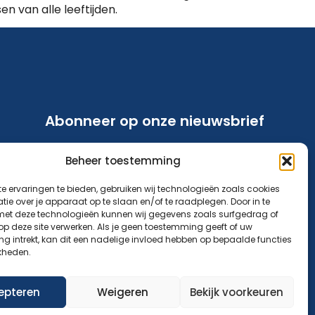
n van alle leeftijden.
Abonneer op onze nieuwsbrief
Blijf op de hoogte van ons aanbod en
Beheer toestemming
nieuwsberichten.
e ervaringen te bieden, gebruiken wij technologieën zoals cookies
Aanmelden nieuwsbrief
ie over je apparaat op te slaan en/of te raadplegen. Door in te
t deze technologieën kunnen wij gegevens zoals surfgedrag of
 op deze site verwerken. Als je geen toestemming geeft of uw
g intrekt, kan dit een nadelige invloed hebben op bepaalde functies
kheden.
epteren
Weigeren
Bekijk voorkeuren