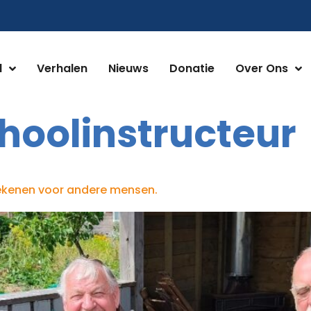
d
Verhalen
Nieuws
Donatie
Over Ons
hoolinstructeur
betekenen voor andere mensen.