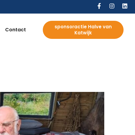
sponsoractie Halve van
Contact
Katwijk