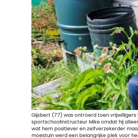
Gijsbert (77) was ontroerd toen vrijwillige
sportschoolinstructeur Mike omdat hij alleen
wat hem positiever en zelfverzekerder maakt
moestuin werd een belangrijke plek voor he