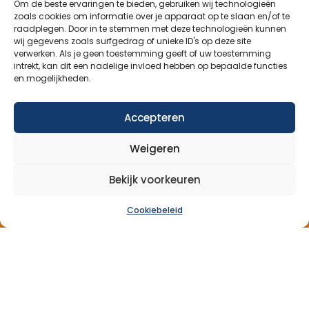
Om de beste ervaringen te bieden, gebruiken wij technologieën
zoals cookies om informatie over je apparaat op te slaan en/of te
Contact
raadplegen. Door in te stemmen met deze technologieën kunnen
wij gegevens zoals surfgedrag of unieke ID's op deze site
verwerken. Als je geen toestemming geeft of uw toestemming
Abonneer op onze nieuwsbrief
intrekt, kan dit een nadelige invloed hebben op bepaalde functies
en mogelijkheden.
Blijf op de hoogte van ons aanbod en nieuwsberichten.
Accepteren
Aanmelden nieuwsbrief
Weigeren
Bekijk voorkeuren
Cookiebeleid
Over Ons
Aanbod
Nieuws
Verhalen
Donatie
Contact
© 2026 Maatjesopmaat – ontwikkeld door: AtSea Design
& Media