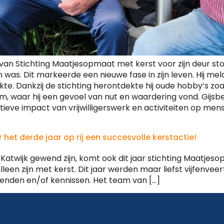
rs van Stichting Maatjesopmaat met kerst voor zijn deur s
 was. Dit markeerde een nieuwe fase in zijn leven. Hij me
e. Dankzij de stichting herontdekte hij oude hobby’s zoal
m, waar hij een gevoel van nut en waardering vond. Gijsb
eve impact van vrijwilligerswerk en activiteiten op mense
et derde jaar op rij een succesvolle kerstactie!
Katwijk gewend zijn, komt ook dit jaar stichting Maatje
alleen zijn met kerst. Dit jaar werden maar liefst vijfenv
ekenden en/of kennissen. Het team van […]