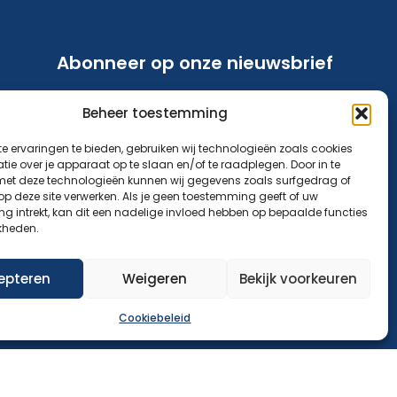
Abonneer op onze nieuwsbrief
Blijf op de hoogte van ons aanbod en
Beheer toestemming
nieuwsberichten.
e ervaringen te bieden, gebruiken wij technologieën zoals cookies
Aanmelden nieuwsbrief
ie over je apparaat op te slaan en/of te raadplegen. Door in te
t deze technologieën kunnen wij gegevens zoals surfgedrag of
 op deze site verwerken. Als je geen toestemming geeft of uw
g intrekt, kan dit een nadelige invloed hebben op bepaalde functies
kheden.
epteren
Weigeren
Bekijk voorkeuren
Cookiebeleid