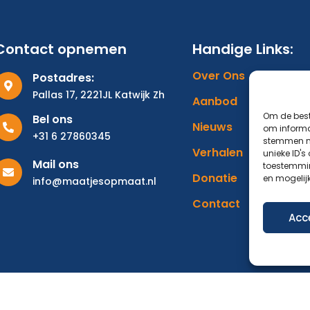
Contact opnemen
Handige Links:
Over Ons
Postadres:
Pallas 17, 2221JL Katwijk Zh
Aanbod
Om de best
Bel ons
Nieuws
om informat
+31 6 27860345
stemmen me
Verhalen
unieke ID's
Mail ons
toestemmin
Donatie
en mogelij
info@maatjesopmaat.nl
Contact
Acc