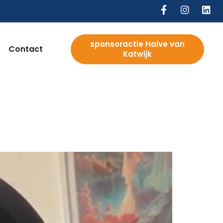
sponsoractie Halve van
Contact
Katwijk