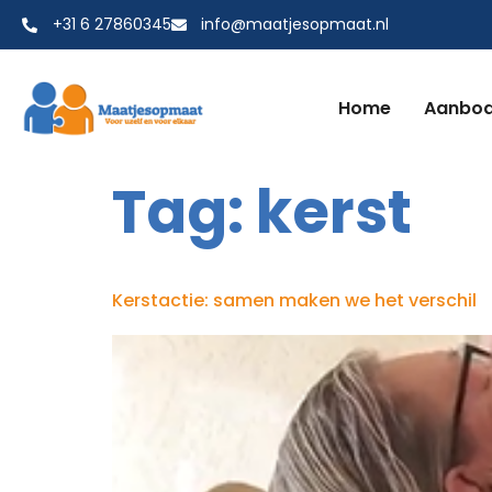
+31 6 27860345
info@maatjesopmaat.nl
Home
Aanbo
Tag:
kerst
Kerstactie: samen maken we het verschil