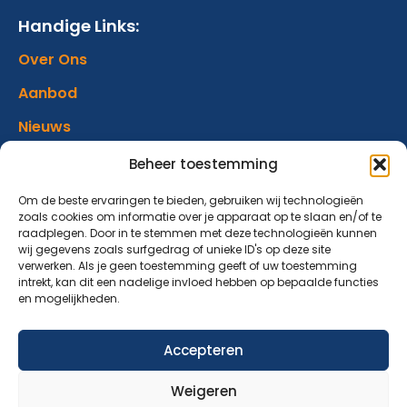
Handige Links:
Over Ons
Aanbod
Nieuws
Verhalen
Beheer toestemming
Donatie
Om de beste ervaringen te bieden, gebruiken wij technologieën
zoals cookies om informatie over je apparaat op te slaan en/of te
Contact
raadplegen. Door in te stemmen met deze technologieën kunnen
wij gegevens zoals surfgedrag of unieke ID's op deze site
verwerken. Als je geen toestemming geeft of uw toestemming
Abonneer op onze nieuwsbrief
intrekt, kan dit een nadelige invloed hebben op bepaalde functies
en mogelijkheden.
Blijf op de hoogte van ons aanbod en nieuwsberichten.
Accepteren
Aanmelden nieuwsbrief
Weigeren