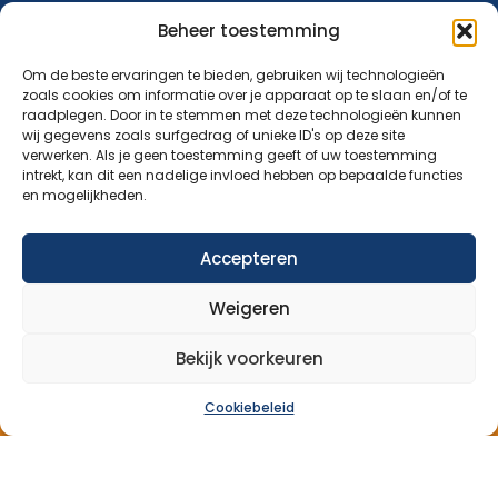
Verhalen
Beheer toestemming
Donatie
Om de beste ervaringen te bieden, gebruiken wij technologieën
zoals cookies om informatie over je apparaat op te slaan en/of te
Contact
raadplegen. Door in te stemmen met deze technologieën kunnen
wij gegevens zoals surfgedrag of unieke ID's op deze site
verwerken. Als je geen toestemming geeft of uw toestemming
Abonneer op onze nieuwsbrief
intrekt, kan dit een nadelige invloed hebben op bepaalde functies
en mogelijkheden.
Blijf op de hoogte van ons aanbod en nieuwsberichten.
Accepteren
Aanmelden nieuwsbrief
Weigeren
Bekijk voorkeuren
Cookiebeleid
Over Ons
Aanbod
Nieuws
Verhalen
Donatie
Contact
© 2026 Maatjesopmaat – ontwikkeld door: AtSea Design