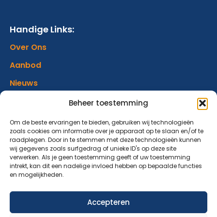
Handige Links:
Over Ons
Aanbod
Nieuws
Verhalen
Beheer toestemming
Donatie
Om de beste ervaringen te bieden, gebruiken wij technologieën
zoals cookies om informatie over je apparaat op te slaan en/of te
Contact
raadplegen. Door in te stemmen met deze technologieën kunnen
wij gegevens zoals surfgedrag of unieke ID's op deze site
verwerken. Als je geen toestemming geeft of uw toestemming
Abonneer op onze nieuwsbrief
intrekt, kan dit een nadelige invloed hebben op bepaalde functies
en mogelijkheden.
Blijf op de hoogte van ons aanbod en nieuwsberichten.
Accepteren