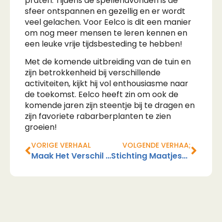
praten. Tijdens de spellenavonden is de
sfeer ontspannen en gezellig en er wordt
veel gelachen. Voor Eelco is dit een manier
om nog meer mensen te leren kennen en
een leuke vrije tijdsbesteding te hebben!
Met de komende uitbreiding van de tuin en
zijn betrokkenheid bij verschillende
activiteiten, kijkt hij vol enthousiasme naar
de toekomst. Eelco heeft zin om ook de
komende jaren zijn steentje bij te dragen en
zijn favoriete rabarberplanten te zien
groeien!
VORIGE VERHAAL
VOLGENDE VERHAA;
Maak Het Verschil En Doe Mee Met De Halve Van Katwijk
Stichting Maatjesopmaat Zoekt Maatjescoaches: Maak Het Verschil In Iemands Leven!