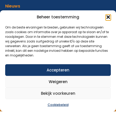
Nieuws
Verhalen
Beheer toestemming
Donatie
Om de beste ervaringen te bieden, gebruiken wij technologieën
zoals cookies om informatie over je apparaat op te slaan en/of te
Contact
raadplegen. Door in te stemmen met deze technologieën kunnen
wij gegevens zoals surfgedrag of unieke ID's op deze site
verwerken. Als je geen toestemming geeft of uw toestemming
Abonneer op onze nieuwsbrief
intrekt, kan dit een nadelige invloed hebben op bepaalde functies
en mogelijkheden.
Blijf op de hoogte van ons aanbod en nieuwsberichten.
Accepteren
Aanmelden nieuwsbrief
Weigeren
Bekijk voorkeuren
Cookiebeleid
Over Ons
Aanbod
Nieuws
Verhalen
Donatie
Contact