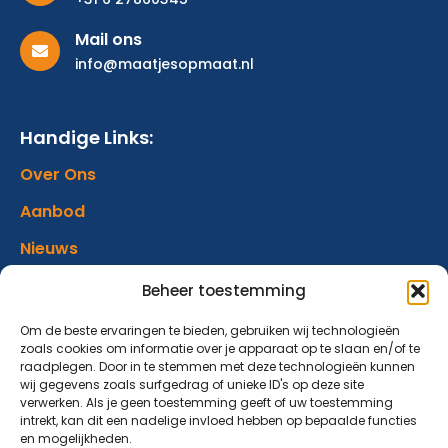
Mail ons
info@maatjesopmaat.nl
Handige Links:
Over Ons
Aanbod
Nieuws
Verhalen
Beheer toestemming
Donatie
Om de beste ervaringen te bieden, gebruiken wij technologieën
zoals cookies om informatie over je apparaat op te slaan en/of te
Contact
raadplegen. Door in te stemmen met deze technologieën kunnen
wij gegevens zoals surfgedrag of unieke ID's op deze site
verwerken. Als je geen toestemming geeft of uw toestemming
Abonneer op onze nieuwsbrief
intrekt, kan dit een nadelige invloed hebben op bepaalde functies
en mogelijkheden.