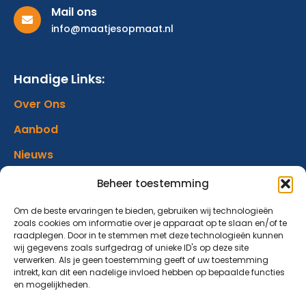
Mail ons
info@maatjesopmaat.nl
Handige Links:
Over Ons
Aanbod
Nieuws
Verhalen
Beheer toestemming
Donatie
Om de beste ervaringen te bieden, gebruiken wij technologieën
zoals cookies om informatie over je apparaat op te slaan en/of te
Contact
raadplegen. Door in te stemmen met deze technologieën kunnen
wij gegevens zoals surfgedrag of unieke ID's op deze site
verwerken. Als je geen toestemming geeft of uw toestemming
Abonneer op onze nieuwsbrief
intrekt, kan dit een nadelige invloed hebben op bepaalde functies
en mogelijkheden.
Blijf op de hoogte van ons aanbod en nieuwsberichten.