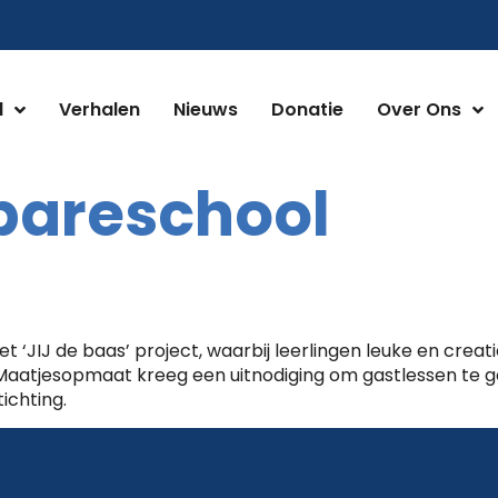
d
Verhalen
Nieuws
Donatie
Over Ons
bareschool
 ‘JIJ de baas’ project, waarbij leerlingen leuke en cre
 Maatjesopmaat kreeg een uitnodiging om gastlessen te 
ichting.