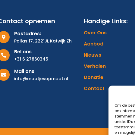
Contact opnemen
Handige Links:
Over Ons
Postadres:
Pallas 17, 2221JL Katwijk Zh
Aanbod
Bel ons
Nieuws
+31 6 27860345
Verhalen
Mail ons
Donatie
info@maatjesopmaat.nl
Contact
Om de best
om informat
stemmen me
unieke ID's
toestemmin
en mogelij