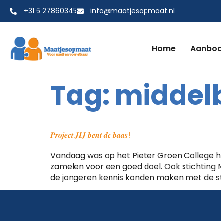
+31 6 27860345
info@maatjesopmaat.nl
Home
Aanbo
Tag:
middel
𝑷𝒓𝒐𝒋𝒆𝒄𝒕 𝑱𝑰𝑱 𝒃𝒆𝒏𝒕 𝒅𝒆 𝒃𝒂𝒂𝒔!
Vandaag was op het Pieter Groen College het
zamelen voor een goed doel. Ook stichting
de jongeren kennis konden maken met de st