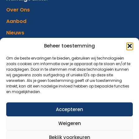
Over Ons
Aanbod
Nieuws
Verhalen
Beheer toestemming
Donatie
Om de beste ervaringen te bieden, gebruiken wij technologieën
zoals cookies om informatie over je apparaat op te slaan en/of te
Contact
raadplegen. Door in te stemmen met deze technologieën kunnen
wij gegevens zoals surfgedrag of unieke ID's op deze site
verwerken. Als je geen toestemming geeft of uw toestemming
Abonneer op onze nieuwsbrief
intrekt, kan dit een nadelige invloed hebben op bepaalde functies
en mogelijkheden.
Blijf op de hoogte van ons aanbod en nieuwsberichten.
Accepteren
Aanmelden nieuwsbrief
Weigeren
Bekijk voorkeuren