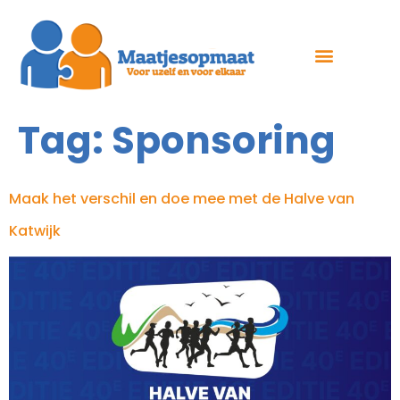
Tag:
Sponsoring
Maak het verschil en doe mee met de Halve van
Katwijk