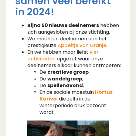
samen veel bereikt
in 2024!
Bijna 50 nieuwe deelnemers
hebben
zich aangesloten bij onze stichting.
We mochten deelnemen aan het
prestigieuze
Appeltje van Oranje
.
En we hebben maar liefst
vier
activiteiten
opgezet waar onze
deelnemers elkaar kunnen ontmoeten:
De
creatieve groep
,
De
wandelgroep
,
De
spellenavond
,
En de sociale moestuin
Hortus
Kariva
, die zelfs in de
winterperiode druk bezocht
wordt.