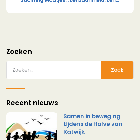
Stichting Maatjesopmaat Zoekt Maatjescoaches: Maak Het Verschil In Iemands Leven!
Eenzaamheid: Een Ander Perspectief
Zoeken
Zoek
Recent nieuws
Samen in beweging
tijdens de Halve van
Katwijk