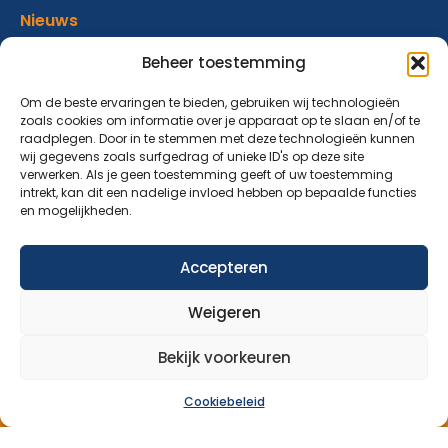
Nieuws
Verhalen
Beheer toestemming
Donatie
Om de beste ervaringen te bieden, gebruiken wij technologieën
zoals cookies om informatie over je apparaat op te slaan en/of te
Contact
raadplegen. Door in te stemmen met deze technologieën kunnen
wij gegevens zoals surfgedrag of unieke ID's op deze site
verwerken. Als je geen toestemming geeft of uw toestemming
Abonneer op onze nieuwsbrief
intrekt, kan dit een nadelige invloed hebben op bepaalde functies
en mogelijkheden.
Blijf op de hoogte van ons aanbod en nieuwsberichten.
Accepteren
Aanmelden nieuwsbrief
Weigeren
Bekijk voorkeuren
Cookiebeleid
Over Ons
Aanbod
Nieuws
Verhalen
Donatie
Contact