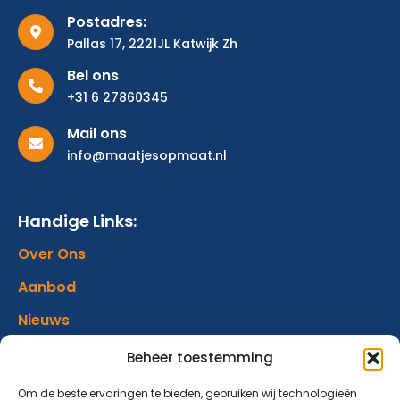
Postadres:
Pallas 17, 2221JL Katwijk Zh
Bel ons
+31 6 27860345
Mail ons
info@maatjesopmaat.nl
Handige Links:
Over Ons
Aanbod
Nieuws
Verhalen
Beheer toestemming
Donatie
Om de beste ervaringen te bieden, gebruiken wij technologieën