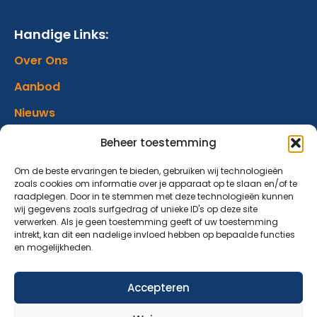
Handige Links:
Over Ons
Aanbod
Nieuws
Verhalen
Beheer toestemming
Donatie
Om de beste ervaringen te bieden, gebruiken wij technologieën
zoals cookies om informatie over je apparaat op te slaan en/of te
Contact
raadplegen. Door in te stemmen met deze technologieën kunnen
wij gegevens zoals surfgedrag of unieke ID's op deze site
verwerken. Als je geen toestemming geeft of uw toestemming
Abonneer op onze nieuwsbrief
intrekt, kan dit een nadelige invloed hebben op bepaalde functies
en mogelijkheden.
Blijf op de hoogte van ons aanbod en nieuwsberichten.
Accepteren
Aanmelden nieuwsbrief