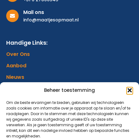
Mail ons
info@maatjesopmaat.nl
Handige Links:
Over Ons
Aanbod
Nieuws
Verhalen
Beheer toestemming
Donatie
Om de beste ervaringen te bieden, gebruiken wij technologieën
zoals cookies om informatie over je apparaat op te slaan en/of te
Contact
raadplegen. Door in te stemmen met deze technologieën kunnen
wij gegevens zoals surfgedrag of unieke ID's op deze site
verwerken. Als je geen toestemming geeft of uw toestemming
Abonneer op onze nieuwsbrief
intrekt, kan dit een nadelige invloed hebben op bepaalde functies
en mogelijkheden.