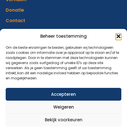
Donatie
Contact
Beheer toestemming
Abonneer op onze nieuwsbrief
Blijf op de hoogte van ons aanbod en nieuwsberichten.
Om de beste ervaringen te bieden, gebruiken wij technologieën
zoals cookies om informatie over je apparaat op te slaan en/of te
raadplegen. Door in te stemmen met deze technologieën kunnen
wij gegevens zoals surfgedrag of unieke ID's op deze site
verwerken. Als je geen toestemming geeft of uw toestemming
Aanmelden nieuwsbrief
intrekt, kan dit een nadelige invloed hebben op bepaalde functies
en mogelijkheden.
Accepteren
Over Ons
Aanbod
Nieuws
Verhalen
Donatie
Weigeren
Contact
© 2026 Maatjesopmaat – ontwikkeld door: AtSea Design
Bekijk voorkeuren
& Media