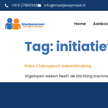
+31 6 27860345
info@maatjesopmaat.nl
Home
Aanbo
Tag:
initiatie
Rabo Clubsupport bekendmaking
Afgelopen weken heeft de stichting stemm