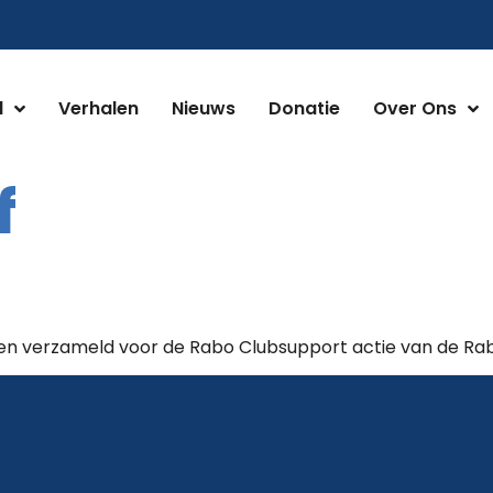
d
Verhalen
Nieuws
Donatie
Over Ons
f
en verzameld voor de Rabo Clubsupport actie van de R