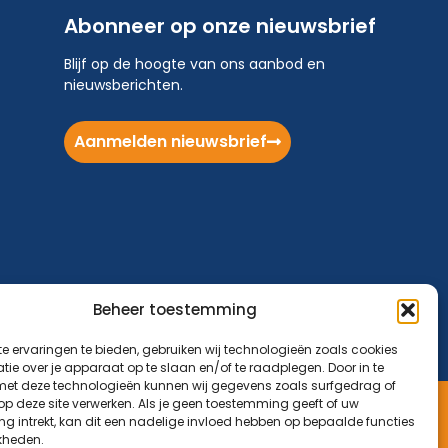
Abonneer op onze nieuwsbrief
Blijf op de hoogte van ons aanbod en
nieuwsberichten.
Aanmelden nieuwsbrief
Beheer toestemming
e ervaringen te bieden, gebruiken wij technologieën zoals cookies
ie over je apparaat op te slaan en/of te raadplegen. Door in te
t deze technologieën kunnen wij gegevens zoals surfgedrag of
 op deze site verwerken. Als je geen toestemming geeft of uw
g intrekt, kan dit een nadelige invloed hebben op bepaalde functies
Aanbod
Nieuws
Verhalen
Donatie
Contact
kheden.