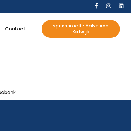
sponsoractie Halve van
Contact
Katwijk
abobank