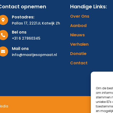
Contact opnemen
Handige Links:
Over Ons
Postadres:
Pallas 17, 2221JL Katwijk Zh
Aanbod
Bel ons
Nieuws
+31 6 27860345
Verhalen
Mail ons
Donatie
info@maatjesopmaat.nl
Contact
Om de best
om informat
stemmen me
unieke ID's
Media
toestemmin
Over Ons
en mogelij