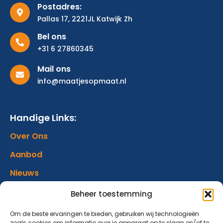
Postadres:
Pallas 17, 2221JL Katwijk Zh
Bel ons
+31 6 27860345
Mail ons
info@maatjesopmaat.nl
Handige Links:
Over Ons
Aanbod
Nieuws
Verhalen
Beheer toestemming
Donatie
Om de beste ervaringen te bieden, gebruiken wij technologieën
zoals cookies om informatie over je apparaat op te slaan en/of te