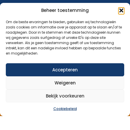
Verhalen
Beheer toestemming
Donatie
Om de beste ervaringen te bieden, gebruiken wij technologieën
zoals cookies om informatie over je apparaat op te slaan en/of te
Contact
raadplegen. Door in te stemmen met deze technologieën kunnen
wij gegevens zoals surfgedrag of unieke ID's op deze site
verwerken. Als je geen toestemming geeft of uw toestemming
Abonneer op onze nieuwsbrief
intrekt, kan dit een nadelige invloed hebben op bepaalde functies
en mogelijkheden.
Blijf op de hoogte van ons aanbod en nieuwsberichten.
Accepteren
Aanmelden nieuwsbrief
Weigeren
Bekijk voorkeuren
Cookiebeleid
Over Ons
Aanbod
Nieuws
Verhalen
Donatie
Contact