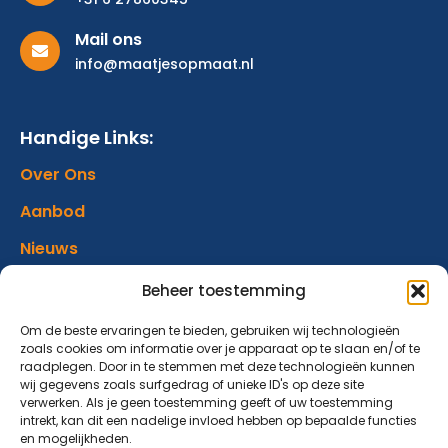
Mail ons
info@maatjesopmaat.nl
Handige Links:
Over Ons
Aanbod
Nieuws
Verhalen
Beheer toestemming
Donatie
Om de beste ervaringen te bieden, gebruiken wij technologieën
zoals cookies om informatie over je apparaat op te slaan en/of te
Contact
raadplegen. Door in te stemmen met deze technologieën kunnen
wij gegevens zoals surfgedrag of unieke ID's op deze site
verwerken. Als je geen toestemming geeft of uw toestemming
Abonneer op onze nieuwsbrief
intrekt, kan dit een nadelige invloed hebben op bepaalde functies
en mogelijkheden.