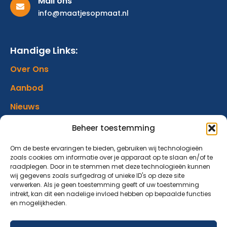
Mail ons
info@maatjesopmaat.nl
Handige Links:
Over Ons
Aanbod
Nieuws
Verhalen
Beheer toestemming
Donatie
Om de beste ervaringen te bieden, gebruiken wij technologieën
zoals cookies om informatie over je apparaat op te slaan en/of te
Contact
raadplegen. Door in te stemmen met deze technologieën kunnen
wij gegevens zoals surfgedrag of unieke ID's op deze site
verwerken. Als je geen toestemming geeft of uw toestemming
Abonneer op onze nieuwsbrief
intrekt, kan dit een nadelige invloed hebben op bepaalde functies
en mogelijkheden.
Blijf op de hoogte van ons aanbod en nieuwsberichten.