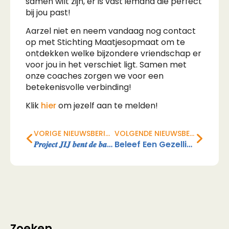
samen wilt zijn, er is vast iemand die perfect
bij jou past!
Aarzel niet en neem vandaag nog contact
op met Stichting Maatjesopmaat om te
ontdekken welke bijzondere vriendschap er
voor jou in het verschiet ligt. Samen met
onze coaches zorgen we voor een
betekenisvolle verbinding!
Klik
hier
om jezelf aan te melden!
VORIGE NIEUWSBERICHT
VOLGENDE NIEUWSBERICHT
𝑷𝒓𝒐𝒋𝒆𝒄𝒕 𝑱𝑰𝑱 𝒃𝒆𝒏𝒕 𝒅𝒆 𝒃𝒂𝒂𝒔!
Beleef Een Gezellige Ochtend Vissen
Zoeken