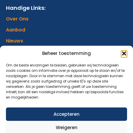
Handige Links:
Over Ons
Aanbod
Nieuws
Verhalen
Beheer toestemming
Donatie
Om de beste ervaringen te bieden, gebruiken wij technologieën
zoals cookies om informatie over je apparaat op te slaan en/of te
Contact
raadplegen. Door in te stemmen met deze technologieën kunnen
wij gegevens zoals surfgedrag of unieke ID's op deze site
verwerken. Als je geen toestemming geeft of uw toestemming
Abonneer op onze nieuwsbrief
intrekt, kan dit een nadelige invloed hebben op bepaalde functies
en mogelijkheden.
Blijf op de hoogte van ons aanbod en nieuwsberichten.
Accepteren
Aanmelden nieuwsbrief
Weigeren