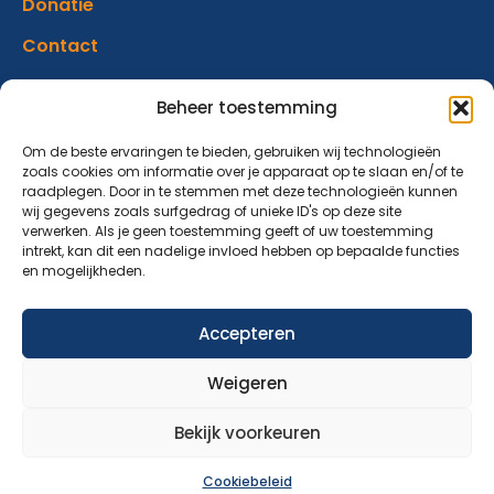
Donatie
Contact
Beheer toestemming
Abonneer op onze nieuwsbrief
Blijf op de hoogte van ons aanbod en nieuwsberichten.
Om de beste ervaringen te bieden, gebruiken wij technologieën
zoals cookies om informatie over je apparaat op te slaan en/of te
raadplegen. Door in te stemmen met deze technologieën kunnen
wij gegevens zoals surfgedrag of unieke ID's op deze site
Aanmelden nieuwsbrief
verwerken. Als je geen toestemming geeft of uw toestemming
intrekt, kan dit een nadelige invloed hebben op bepaalde functies
en mogelijkheden.
Accepteren
Over Ons
Aanbod
Nieuws
Verhalen
Donatie
Weigeren
Contact
© 2026 Maatjesopmaat – ontwikkeld door: AtSea Design
Bekijk voorkeuren
& Media
Cookiebeleid